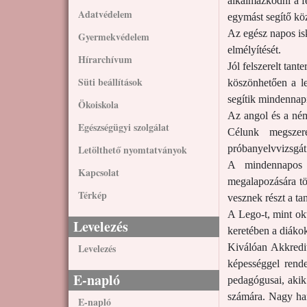
alkalmazkodni a f
Adatvédelem
egymást segítő köz
Az egész napos isk
Gyermekvédelem
elmélyítését.
Hírarchívum
Jól felszerelt tan
Süti beállítások
köszönhetően a le
segítik mindennap
Ökoiskola
Az angol és a ném
Egészségügyi szolgálat
Célunk megszere
Letölthető nyomtatványok
próbanyelvvizsgát 
A mindennapos t
Kapcsolat
megalapozására tö
Térkép
vesznek részt a t
A Lego-t, mint ok
Levelezés
keretében a diáko
Levelezés
Kiválóan Akkredit
képességgel rend
E-napló
pedagógusai, akik
számára. Nagy han
E-napló