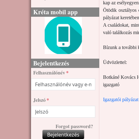
kap az esélyegyenl
Kréta mobil app
Ötödik osztályos 
pályázat keretében
A családokat, mint
való találkozás mi
Bízunk a további
Bejelentkezés
Üdvözlettel:
Felhasználónév
Botkáné Kovács H
igazgató
Jelszó
Igazgatói pályázat
Forgot password?
Bejelentkezés