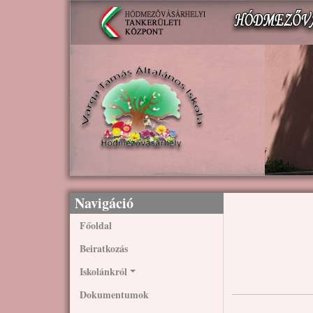
Ugrás a tartalomra
Navigáció
Főoldal
Beiratkozás
Iskolánkról
Dokumentumok