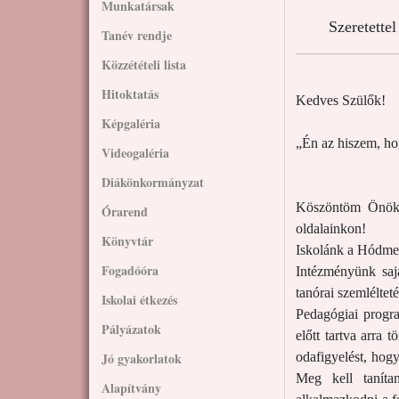
Munkatársak
Szeretette
Tanév rendje
Közzétételi lista
Hitoktatás
Kedves Szülők!
Képgaléria
„Én az hiszem, ho
Videogaléria
/ 
Diákönkormányzat
Köszöntöm Önöke
Órarend
oldalainkon!
Könyvtár
Iskolánk a Hódmez
Fogadóóra
Intézményünk sajá
tanórai szemléltet
Iskolai étkezés
Pedagógiai progr
Pályázatok
előtt tartva arra 
Jó gyakorlatok
odafigyelést, hog
Meg kell tanítan
Alapítvány