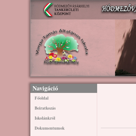
Ugrás a tartalomra
Navigáció
Főoldal
Beiratkozás
Iskolánkról
Dokumentumok