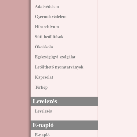
Adatvédelem
Gyermekvédelem
Hírarchívum
Süti beállítások
Ökoiskola
Egészségügyi szolgálat
Letölthető nyomtatványok
Kapcsolat
Térkép
Levelezés
Levelezés
E-napló
E-napló