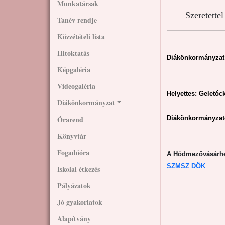
Munkatársak
Szeretette
Tanév rendje
Közzétételi lista
Hitoktatás
Diákönkormányzat
Képgaléria
Videogaléria
Helyettes: Geletóc
Diákönkormányzat
Órarend
Diákönkormányzat
Könyvtár
Fogadóóra
A Hódmezővásárhel
SZMSZ DÖK
Iskolai étkezés
Pályázatok
Jó gyakorlatok
Alapítvány