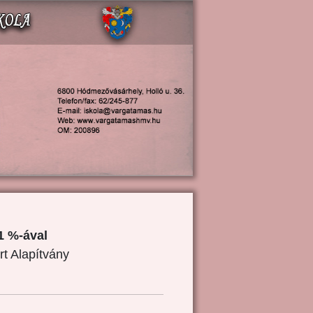
1 %-ával
rt Alapítvány