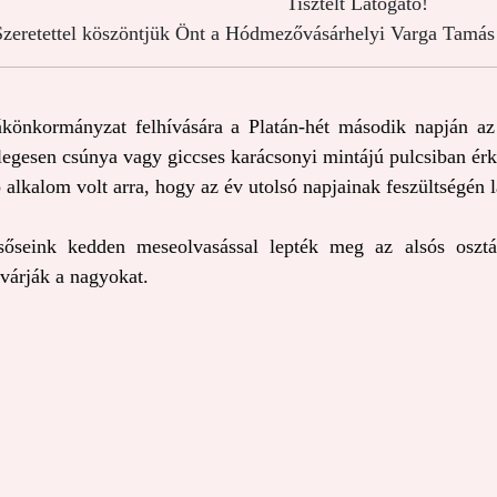
Tisztelt Látogató!
zeretettel köszöntjük Önt a Hódmezővásárhelyi Varga Tamás 
könkormányzat felhívására a Platán-hét második napján az i
legesen csúnya vagy giccses karácsonyi mintájú pulcsiban érke
 alkalom volt arra, hogy az év utolsó napjainak feszültségén l
sőseink kedden meseolvasással lepték meg az alsós osztá
várják a nagyokat. 