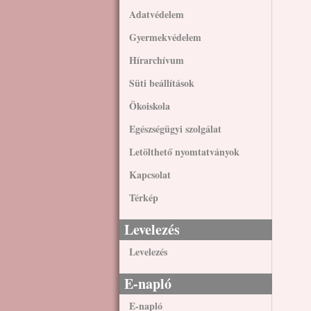
Adatvédelem
Gyermekvédelem
Hírarchívum
Süti beállítások
Ökoiskola
Egészségügyi szolgálat
Letölthető nyomtatványok
Kapcsolat
Térkép
Levelezés
Levelezés
E-napló
E-napló