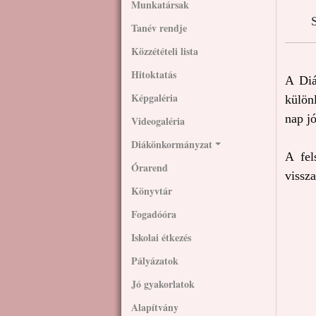
Munkatársak
S
Tanév rendje
Közzétételi lista
Hitoktatás
A Diá
Képgaléria
külön
nap jó
Videogaléria
Diákönkormányzat
A fel
Órarend
vissza
Könyvtár
Fogadóóra
Iskolai étkezés
Pályázatok
Jó gyakorlatok
Alapítvány