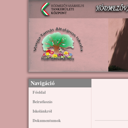
Ugrás a tartalomra
Navigáció
Főoldal
Beiratkozás
Iskolánkról
Dokumentumok