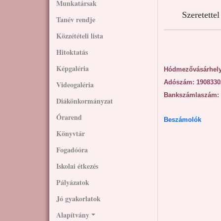
Munkatársak
Szeretette
Tanév rendje
Közzétételi lista
Hitoktatás
Képgaléria
Hódmezővásárhelyi 
Adószám: 1908330
Videogaléria
Bankszámlaszám:
Diákönkormányzat
Órarend
Beszámolók
Könyvtár
Fogadóóra
Iskolai étkezés
Pályázatok
Jó gyakorlatok
Alapítvány