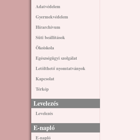
Adatvédelem
Gyermekvédelem
Hírarchívum
Süti beállítások
Ökoiskola
Egészségügyi szolgálat
Letölthető nyomtatványok
Kapcsolat
Térkép
Levelezés
Levelezés
E-napló
E-napló