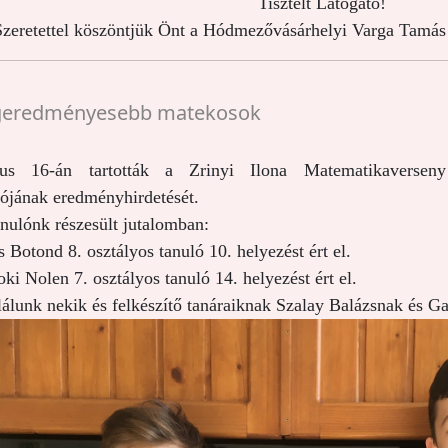
Tisztelt Látogató!
zeretettel köszöntjük Önt a Hódmezővásárhelyi Varga Tamás 
geredményesebb matekosok
ius 16-án tartották a Zrinyi Ilona Matematikaversen
lójának eredményhirdetését.
anulónk részesült jutalomban:
 Botond 8. osztályos tanuló 10. helyezést ért el.
ki Nolen 7. osztályos tanuló 14. helyezést ért el.
lálunk nekik és felkészítő tanáraiknak Szalay Balázsnak és G