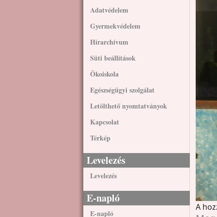
Adatvédelem
Gyermekvédelem
Hírarchívum
Süti beállítások
Ökoiskola
Egészségügyi szolgálat
Letölthető nyomtatványok
Kapcsolat
Térkép
Levelezés
Levelezés
E-napló
A hoz
E-napló