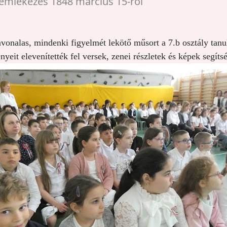
mlékezés 1848 március 15-ről
nvonalas, mindenki figyelmét lekötő műsort a 7.b osztály tanu
yeit elevenítették fel versek, zenei részletek és képek segíts