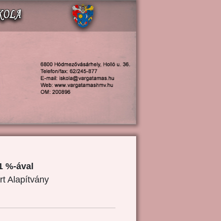
1 %-ával
rt Alapítvány