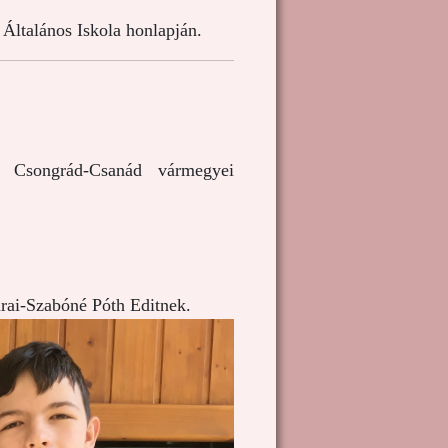
Általános Iskola honlapján.
y Csongrád-Csanád vármegyei
arai-Szabóné Póth Editnek.