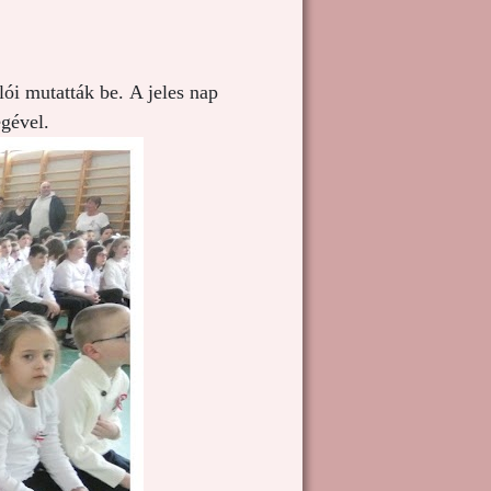
lói mutatták be.
A jeles nap
égével.