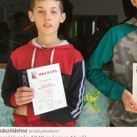
zászóláshoz
be kell jelentkezni