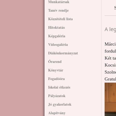
Munkatársak
S
Tanév rendje
Közzétételi lista
Hitoktatás
A le
Képgaléria
Márc
Videogaléria
fordu
Diákönkormányzat
Két t
Órarend
Kocsis
Könyvtár
Szolno
Fogadóóra
Gratu
Iskolai étkezés
Pályázatok
Jó gyakorlatok
Alapítvány