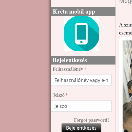
Mege
Kréta mobil app
A szí
esemén
Bejelentkezés
Felhasználónév
Jelszó
Forgot password?
Bejelentkezés