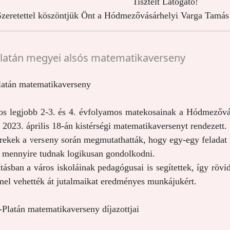
Tisztelt Látogató!
zeretettel köszöntjük Önt a Hódmezővásárhelyi Varga Tamás 
Platán megyei alsós matematikaverseny
latán matematikaverseny
os legjobb 2-3. és 4. évfolyamos matekosainak a Hódmezővá
 2023. április 18-án kistérségi matematikaversenyt rendezett.
rekek a verseny során megmutathatták, hogy egy-egy feladat
, mennyire tudnak logikusan gondolkodni.
tásban a város iskoláinak pedagógusai is segítettek, így rövid
el vehették át jutalmaikat eredményes munkájukért.
-Platán matematikaverseny díjazottjai