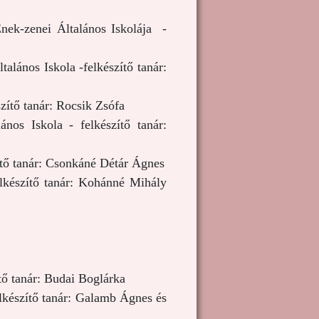
nek-zenei Általános Iskolája -
alános Iskola -felkészítő tanár:
zítő tanár: Rocsik Zsófa
nos Iskola - felkészítő tanár:
zítő tanár: Csonkáné Détár Ágnes
llkészítő tanár: Kohánné Mihály
ítő tanár: Budai Boglárka
elkészítő tanár: Galamb Ágnes és