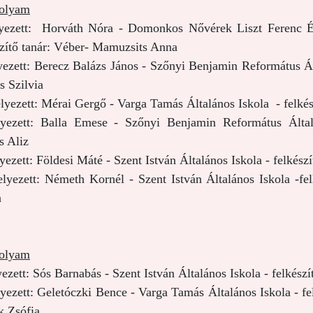
folyam
lyezett: Horváth Nóra - Domonkos Nővérek Liszt Ferenc É
szítő tanár: Véber- Mamuzsits Anna
lyezett: Berecz Balázs János - Szőnyi Benjamin Református Ált
s Szilvia
elyezett: Mérai Gergő - Varga Tamás Általános Iskola - felkés
lyezett: Balla Emese - Szőnyi Benjamin Református Általá
 Aliz
yezett: Földesi Máté - Szent István Általános Iskola - felkés
elyezett: Németh Kornél - Szent István Általános Iskola -fe
a
folyam
yezett: Sós Barnabás - Szent István Általános Iskola - felkész
elyezett: Geletóczki Bence - Varga Tamás Általános Iskola - f
k Zsófia