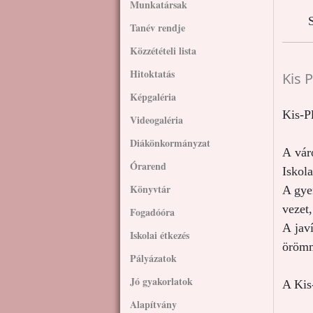
Munkatársak
S
Tanév rendje
Közzétételi lista
Hitoktatás
Kis 
Képgaléria
Kis-P
Videogaléria
Diákönkormányzat
A vár
Órarend
Iskola
Könyvtár
A gye
vezet
Fogadóóra
A javí
Iskolai étkezés
örömm
Pályázatok
Jó gyakorlatok
A Kis
Alapítvány