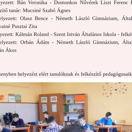
elyezett: Bán Veronika - Domonkos Nővérek Liszt Ferenc É
szítő tanár: Mucsiné Szabó Ágnes
elyezett: Olasz Bence - Németh László Gimnázium, Általá
ainé Pusztai Zita
lyezett: Kálmán Roland - Szent István Általános Iskola - felk
elyezett: Orbán Ádám - Németh László Gimnázium, Általán
án Ákos
senyben helyezést elért tanulóknak és felkészítő pedagógusaik