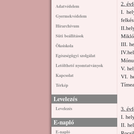
2. év
Adatvédelem
I. he
Gyermekvédelem
felké
Hírarchívum
II.he
Süti beállítások
Mikló
III. h
Ökoiskola
IV.he
Egészségügyi szolgálat
Mónus
Letölthető nyomtatványok
V. hel
Kapcsolat
VI. h
Tíme
Térkép
Levelezés
Levelezés
3. év
I. hel
E-napló
II. h
E-napló
Rocsi