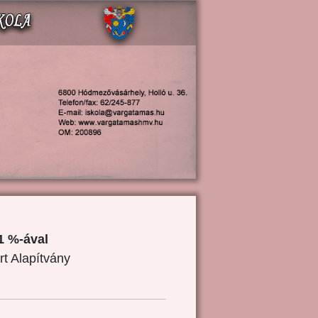
1 %-ával
rt Alapítvány