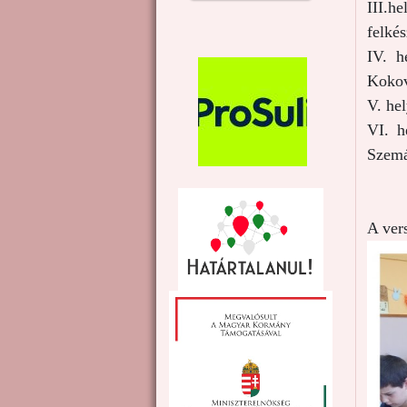
III.h
felké
IV. h
Kokov
V. he
VI. h
Szem
A ver