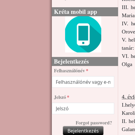
III. 
Kréta mobil app
Maria
IV. h
Orove
V. he
tanár:
VI. h
Bejelentkezés
Olga
Felhasználónév
Jelszó
4. év
I.hel
Karol
II. he
Forgot password?
Gala
Bejelentkezés