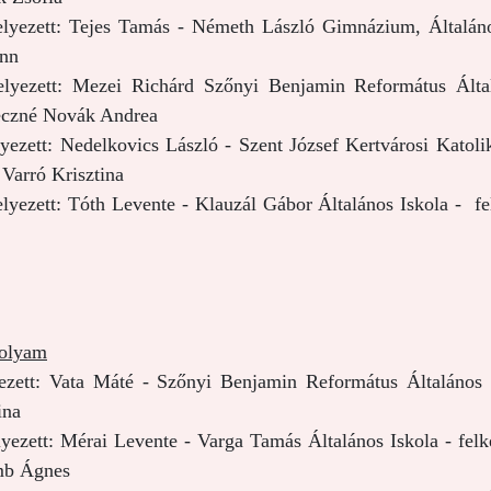
helyezett: Tejes Tamás - Németh László Gimnázium, Általános
nn
elyezett: Mezei Richárd Szőnyi Benjamin Református Általá
czné Novák Andrea
lyezett: Nedelkovics László - Szent József Kertvárosi Katolik
 Varró Krisztina
elyezett: Tóth Levente - Klauzál Gábor Általános Iskola - fe
folyam
yezett: Vata Máté - Szőnyi Benjamin Református Általános I
ina
lyezett: Mérai Levente - Varga Tamás Általános Iskola - felké
mb Ágnes