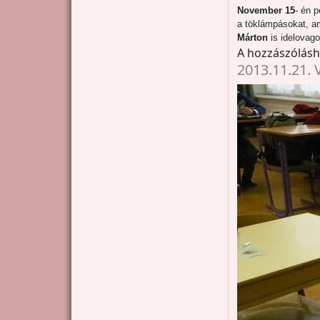
November 15
- én 
a töklámpásokat, a
Márton
is idelovago
A hozzászólás
2013.11.21. 