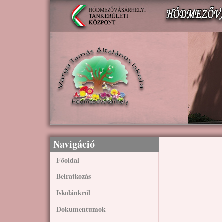
Ugrás a tartalomra
Navigáció
Főoldal
Beiratkozás
Iskolánkról
Dokumentumok