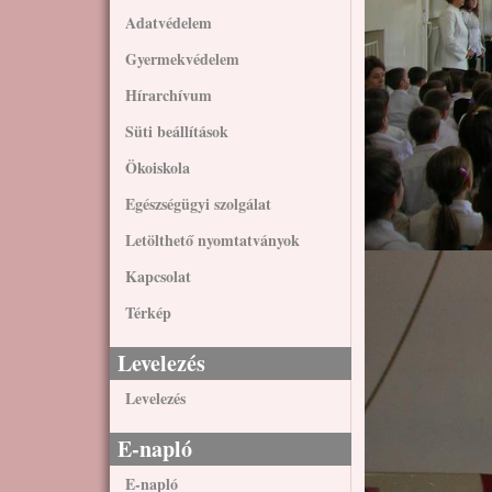
Adatvédelem
Gyermekvédelem
Hírarchívum
Süti beállítások
Ökoiskola
Egészségügyi szolgálat
Letölthető nyomtatványok
Kapcsolat
Térkép
Levelezés
Levelezés
E-napló
E-napló