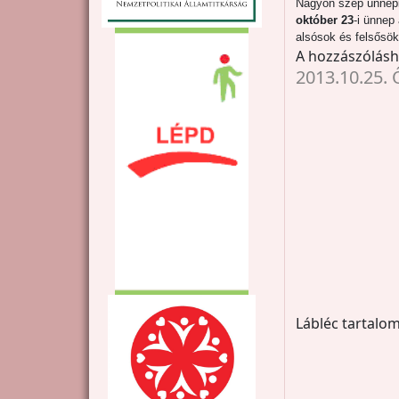
Nagyon szép ünnepi
október 23
-i ünnep
alsósok és felsősök
A hozzászólás
2013.10.25. 
Lábléc tartalom