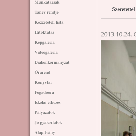
Munkatársak
Szeretette
Tanév rendje
Közzétételi lista
Hitoktatás
2013.10.24.
Képgaléria
Videogaléria
Diákönkormányzat
Órarend
Könyvtár
Fogadóóra
Iskolai étkezés
Pályázatok
Jó gyakorlatok
Alapítvány