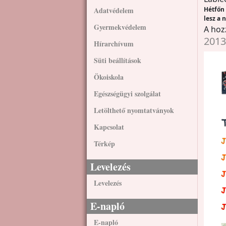
Hétfőn 
Adatvédelem
lesz a 
Gyermekvédelem
A hoz
2013
Hírarchívum
Süti beállítások
Ökoiskola
Egészségügyi szolgálat
Letölthető nyomtatványok
Kapcsolat
Térkép
Levelezés
Levelezés
E-napló
E-napló