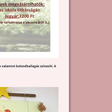
n valamint bolondballagás színesíti. A