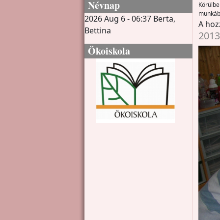
Névnap
Körülbe
munkábó
2026 Aug 6 - 06:37
Berta,
A hoz
Bettina
2013
Ökoiskola