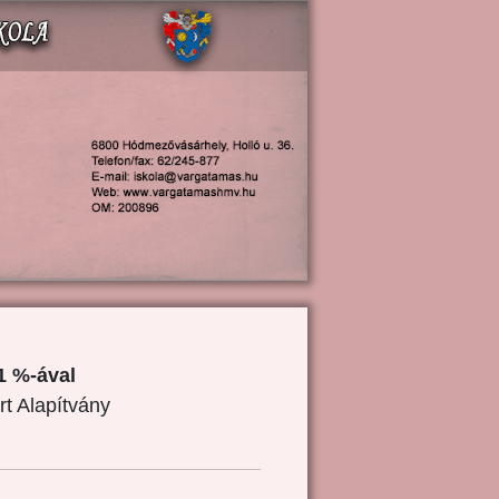
1 %-ával
rt Alapítvány