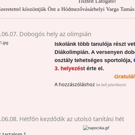
Tisztelt Látogató!
zeretettel köszöntjük Önt a Hódmezővásárhelyi Varga Tamás 
.06.07. Dobogós hely az olimpián
Iskolánk több tanulója részt vet
Diákolimpián. A versenyen dobo
osztály tehetséges sportolója,
3. helyezés
t érte el.
Gratulá
A hozzászóláshoz
be kell jelentkezni
.06.08. Hétfőn kezdődik az utolsó tanítási hét
c tartalom 1