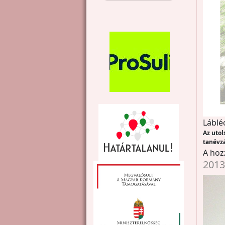
Láblé
Az utol
tanévz
A hoz
2013