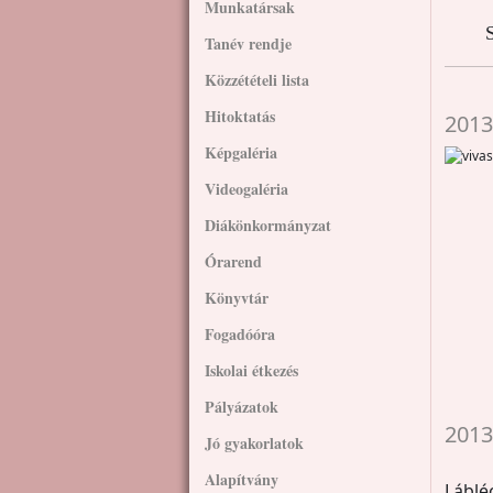
Munkatársak
S
Tanév rendje
Közzétételi lista
Hitoktatás
2013
Képgaléria
Videogaléria
Diákönkormányzat
Órarend
Könyvtár
Fogadóóra
Iskolai étkezés
Pályázatok
2013
Jó gyakorlatok
Alapítvány
Láblé