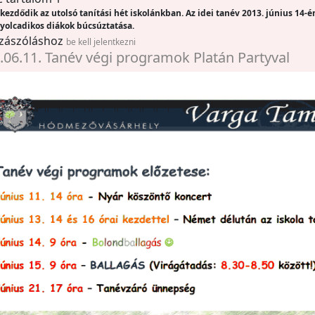
kezdődik az utolsó tanítási hét iskolánkban. Az idei tanév 2013. június 14-é
nyolcadikos diákok búcsúztatása.
zászóláshoz
be kell jelentkezni
.06.11. Tanév végi programok Platán Partyval