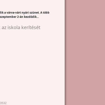
k a várva-várt nyári szünet. A több
 szeptember 2-án kezdődik...
az iskola kerítését
33532