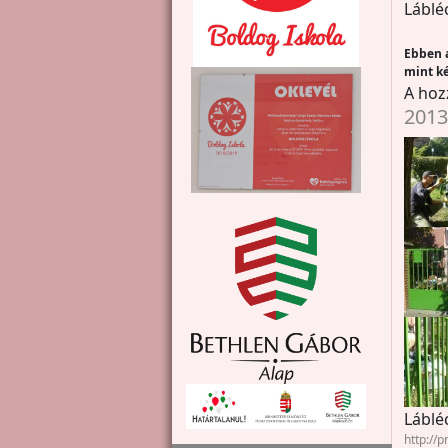
Láblé
Ebben a
mint ké
A hoz
2013
Láblé
http://