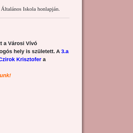
Általános Iskola honlapján.
t a Városi Vívó
gós hely is született. A
3.a
Czirok Krisztofer
a
lunk!