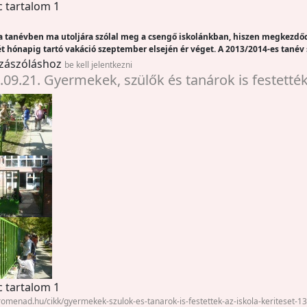
c tartalom 1
 tanévben ma utoljára szólal meg a csengő iskolánkban, hiszen megkezdődi
t hónapig tartó vakáció szeptember elsején ér véget. A 2013/2014-es tanév
zászóláshoz
be kell jelentkezni
.09.21. Gyermekek, szülők és tanárok is festették 
c tartalom 1
promenad.hu/cikk/gyermekek-szulok-es-tanarok-is-festettek-az-iskola-keriteset-1