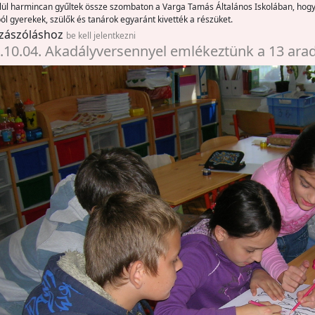
lül harmincan gyűltek össze szombaton a Varga Tamás Általános Iskolában, hogy 
l gyerekek, szülők és tanárok egyaránt kivették a részüket.
zászóláshoz
be kell jelentkezni
.10.04. Akadályversennyel emlékeztünk a 13 arad