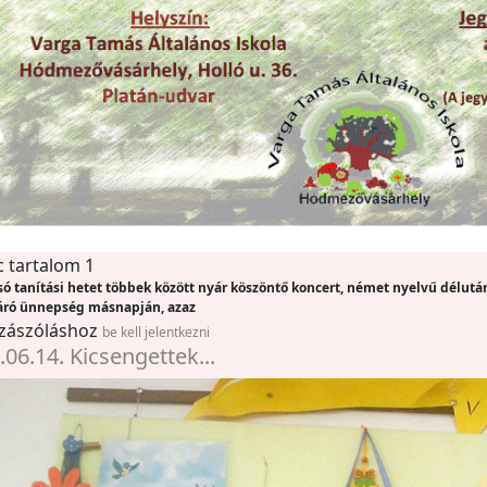
c tartalom 1
só tanítási hetet többek között nyár köszöntő koncert, német nyelvű délutá
áró ünnepség másnapján, azaz
zászóláshoz
be kell jelentkezni
.06.14. Kicsengettek...