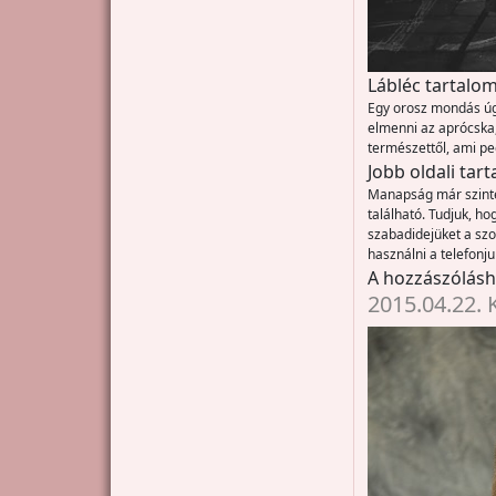
Lábléc tartalom
Egy orosz mondás úgy
elmenni az aprócska,
természettől, ami pe
Jobb oldali tar
Manapság már szinte 
található. Tudjuk, h
szabadidejüket a szo
használni a telefonj
A hozzászólás
2015.04.22. 