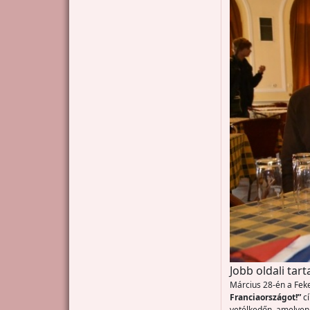
Jobb oldali tar
Március 28-én a Fek
Franciaországot!”
c
vetélkedőn, amelyen