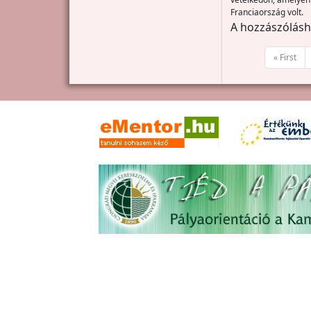
Franciaország volt.
A hozzászólás
Oldalszámozás
Első oldal
« First