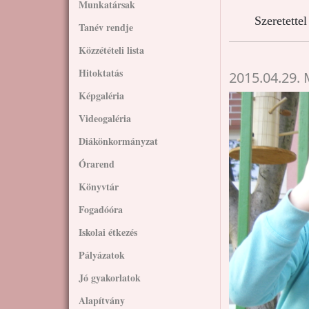
Munkatársak
Szeretette
Tanév rendje
Közzétételi lista
Hitoktatás
2015.04.29.
Képgaléria
Videogaléria
Diákönkormányzat
Órarend
Könyvtár
Fogadóóra
Iskolai étkezés
Pályázatok
Jó gyakorlatok
Alapítvány