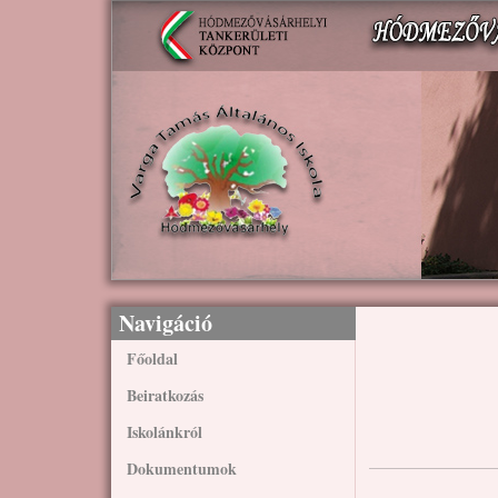
Ugrás a tartalomra
Navigáció
Főoldal
Beiratkozás
Iskolánkról
Dokumentumok