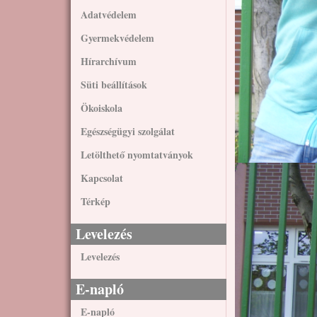
Adatvédelem
Gyermekvédelem
Hírarchívum
Süti beállítások
Ökoiskola
Egészségügyi szolgálat
Letölthető nyomtatványok
Kapcsolat
Térkép
Levelezés
Levelezés
E-napló
E-napló