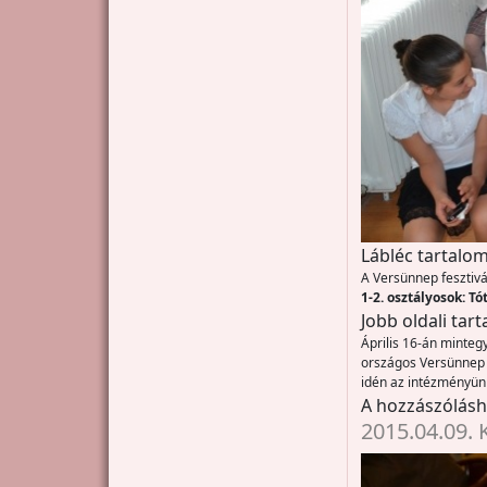
Lábléc tartalom
A Versünnep fesztivál
1-2. osztályosok: Tó
Jobb oldali tar
Április 16-án minteg
országos Versünnep 
idén az intézményünkb
A hozzászólás
2015.04.09. 