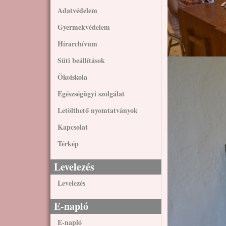
Adatvédelem
Gyermekvédelem
Hírarchívum
Süti beállítások
Ökoiskola
Egészségügyi szolgálat
Letölthető nyomtatványok
Kapcsolat
Térkép
Levelezés
Levelezés
E-napló
E-napló