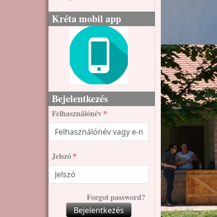
Kréta mobil app
Bejelentkezés
Felhasználónév
Jelszó
Forgot password?
Bejelentkezés