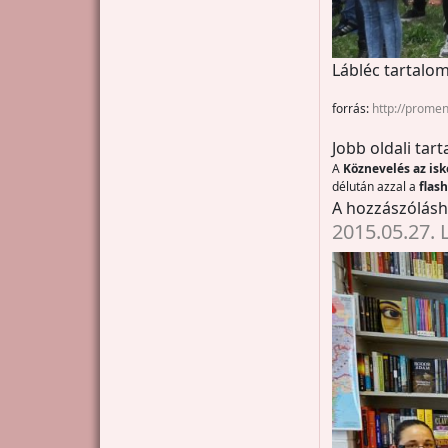
Lábléc tartalom
forrás:
http://prome
Jobb oldali tar
A
Köznevelés az is
délután azzal a
flas
A hozzászólás
2015.05.27. 