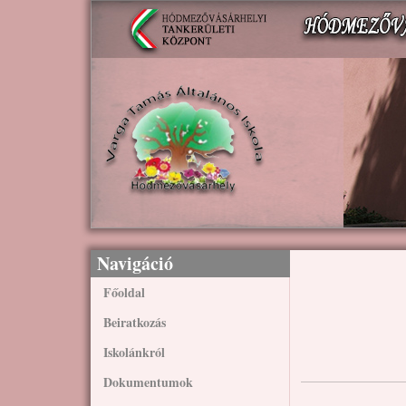
Ugrás a tartalomra
Navigáció
Főoldal
Beiratkozás
Iskolánkról
Dokumentumok