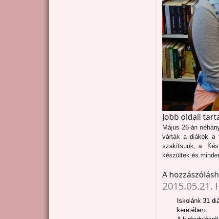
Jobb oldali tar
Május 26-án néhány 
várták a diákok a 
szakítsunk, a Kést
készültek és minden
A hozzászólás
2015.05.21. 
Iskolánk 31 di
keretében.