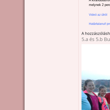
A kirándulásró
melynek 2 pe
Videó az útról
Határtalanul! p
A hozzászólás
5.a és 5.b B