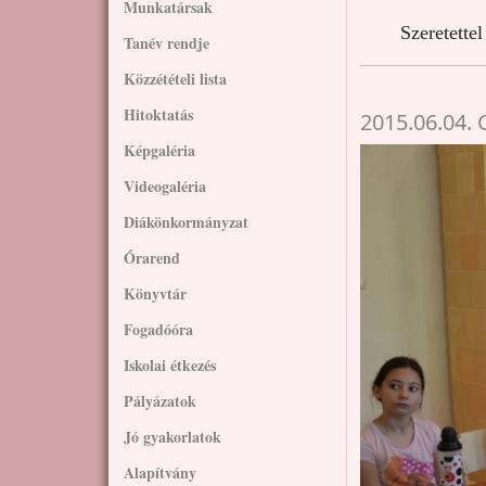
Munkatársak
Szeretette
Tanév rendje
Közzétételi lista
Hitoktatás
2015.06.04. 
Képgaléria
Videogaléria
Diákönkormányzat
Órarend
Könyvtár
Fogadóóra
Iskolai étkezés
Pályázatok
Jó gyakorlatok
Alapítvány