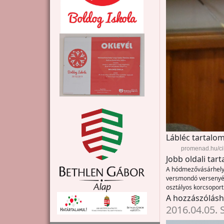
Lábléc tartalom
promenad.hu/ci
Jobb oldali tar
A hódmezővásárhelyi 
versmondó versenyét. 
osztályos korcsoport
A hozzászólás
2016.04.05. 