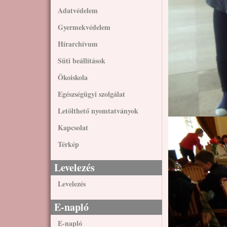
Adatvédelem
Gyermekvédelem
Hírarchívum
Süti beállítások
Ökoiskola
Egészségügyi szolgálat
Letölthető nyomtatványok
Kapcsolat
Térkép
Levelezés
Levelezés
E-napló
E-napló