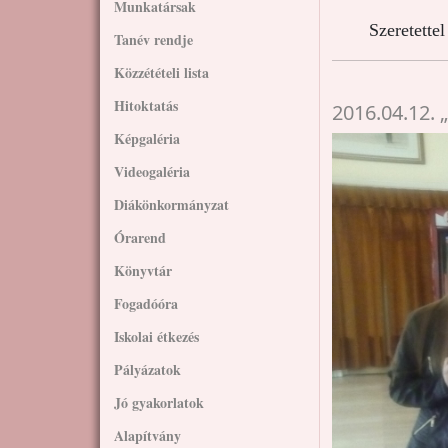
Munkatársak
Szeretette
Tanév rendje
Közzétételi lista
Hitoktatás
2016.04.12.
Képgaléria
Videogaléria
Diákönkormányzat
Órarend
Könyvtár
Fogadóóra
Iskolai étkezés
Pályázatok
Jó gyakorlatok
Alapítvány