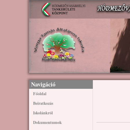
Ugrás a tartalomra
Navigáció
Főoldal
Beiratkozás
Iskolánkról
Dokumentumok