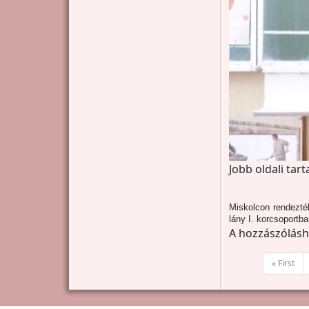
Jobb oldali tar
Miskolcon rendezté
lány I. korcsoportb
A hozzászólás
Oldalszámozás
Első oldal
« First