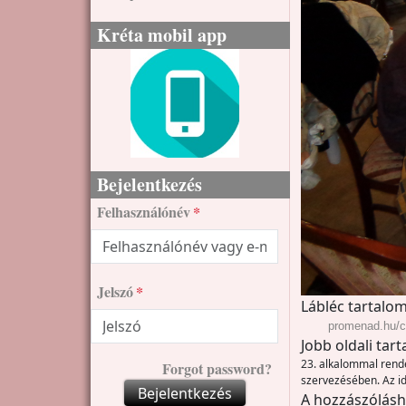
Kréta mobil app
Bejelentkezés
Felhasználónév
Jelszó
Lábléc tartalom
promenad.hu/ci
Jobb oldali tar
23. alkalommal ren
Forgot password?
szervezésében. Az id
Bejelentkezés
A hozzászólás