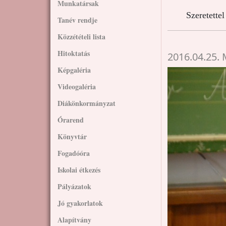
Munkatársak
Szeretette
Tanév rendje
Közzétételi lista
Hitoktatás
2016.04.25.
Képgaléria
Videogaléria
Diákönkormányzat
Órarend
Könyvtár
Fogadóóra
Iskolai étkezés
Pályázatok
Jó gyakorlatok
Alapítvány