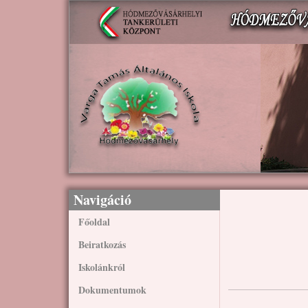
Ugrás a tartalomra
Navigáció
Főoldal
Beiratkozás
Iskolánkról
Dokumentumok