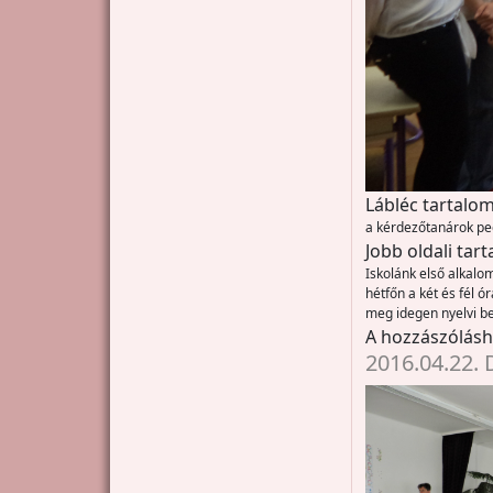
Lábléc tartalom
a kérdezőtanárok ped
Jobb oldali tar
Iskolánk első alkal
hétfőn a két és fél 
meg idegen nyelvi b
A hozzászólás
2016.04.22. 