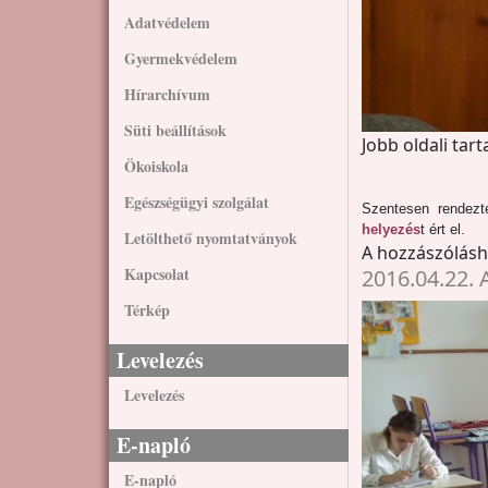
Adatvédelem
Gyermekvédelem
Hírarchívum
Süti beállítások
Jobb oldali tar
Ökoiskola
Egészségügyi szolgálat
Szentesen rende
helyezés
t ért el.
Letölthető nyomtatványok
A hozzászólás
Kapcsolat
2016.04.22. 
Térkép
Levelezés
Levelezés
E-napló
E-napló