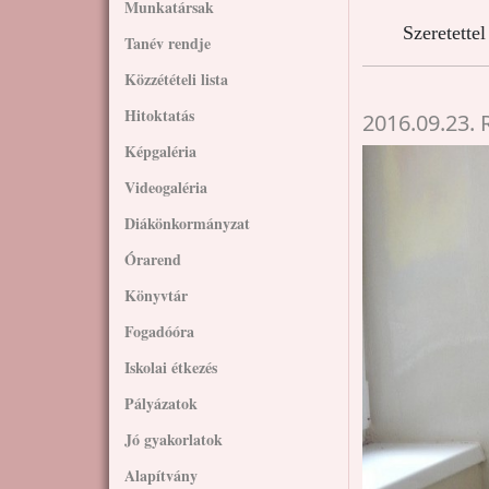
Munkatársak
Szeretette
Tanév rendje
Közzétételi lista
Hitoktatás
2016.09.23. 
Képgaléria
Videogaléria
Diákönkormányzat
Órarend
Könyvtár
Fogadóóra
Iskolai étkezés
Pályázatok
Jó gyakorlatok
Alapítvány