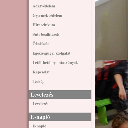
Adatvédelem
Gyermekvédelem
Hírarchívum
Süti beállítások
Ökoiskola
Egészségügyi szolgálat
Letölthető nyomtatványok
Kapcsolat
Térkép
Levelezés
Levelezés
E-napló
E-napló