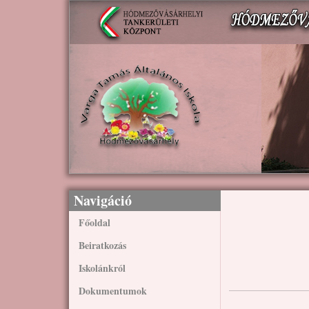
Ugrás a tartalomra
Navigáció
Főoldal
Beiratkozás
Iskolánkról
Dokumentumok