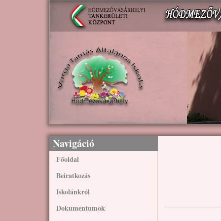
Ugrás a tartalomra
Navigáció
Főoldal
Beiratkozás
Iskolánkról
Dokumentumok