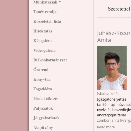
Munkatársak
Szeretette
Tanév rendje
Közzétételi lista
Hitoktatás
Juhász-Kiss
Anita
Képgaléria
Videogaléria
Diákönkormányzat
Órarend
Könyvtár
Fogadóóra
Iskolavezetés
Iskolai étkezés
Igazgatóhelyettes
tanító - rajz mûveltsé
Pályázatok
nyelv- és beszédfejl
andragógus tanár
Jó gyakorlatok
zombori.anita@varg
about Juh
Alapítvány
Read more