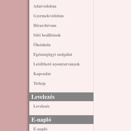
Adatvédelem
Gyermekvédelem
Hírarchívum
Süti beállítások
Ökoiskola
Egészségügyi szolgálat
Letölthető nyomtatványok
Kapcsolat
Térkép
Levelezés
Levelezés
E-napló
E-napló