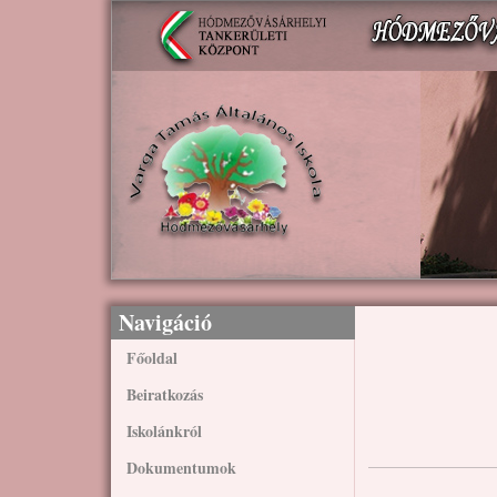
Ugrás a tartalomra
Navigáció
Főoldal
Beiratkozás
Iskolánkról
Dokumentumok