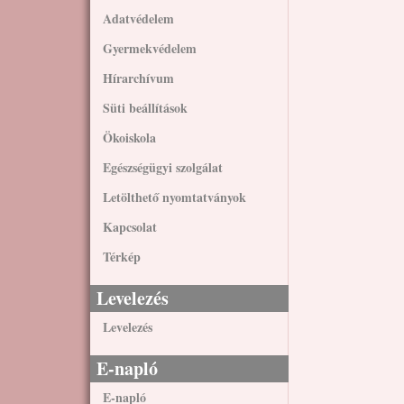
Adatvédelem
Gyermekvédelem
Hírarchívum
Süti beállítások
Ökoiskola
Egészségügyi szolgálat
Letölthető nyomtatványok
Kapcsolat
Térkép
Levelezés
Levelezés
E-napló
E-napló