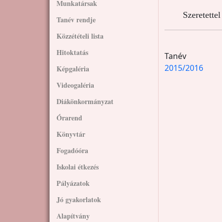
Munkatársak
Szeretette
Tanév rendje
Közzétételi lista
Hitoktatás
Tanév
2015/2016
Képgaléria
Videogaléria
Diákönkormányzat
Órarend
Könyvtár
Fogadóóra
Iskolai étkezés
Pályázatok
Jó gyakorlatok
Alapítvány