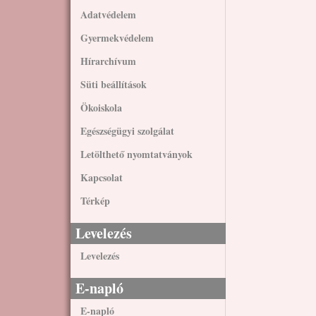
Adatvédelem
Gyermekvédelem
Hírarchívum
Süti beállítások
Ökoiskola
Egészségügyi szolgálat
Letölthető nyomtatványok
Kapcsolat
Térkép
Levelezés
Levelezés
E-napló
E-napló