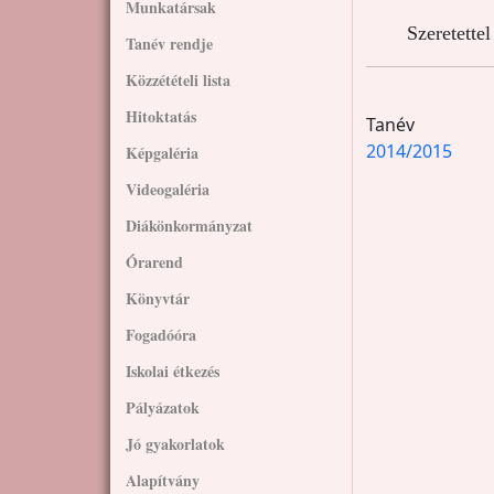
Munkatársak
Szeretette
Tanév rendje
Közzétételi lista
Hitoktatás
Tanév
2014/2015
Képgaléria
Videogaléria
Diákönkormányzat
Órarend
Könyvtár
Fogadóóra
Iskolai étkezés
Pályázatok
Jó gyakorlatok
Alapítvány