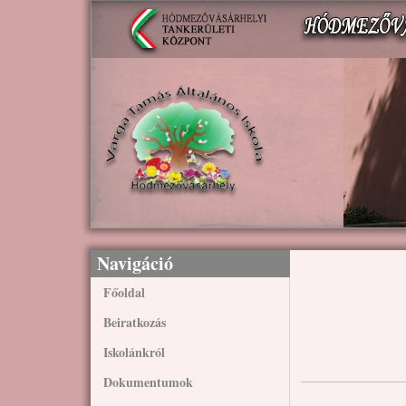
Ugrás a tartalomra
Navigáció
Főoldal
Beiratkozás
Iskolánkról
Dokumentumok