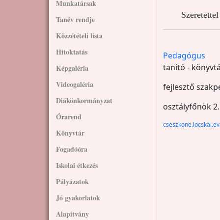
Munkatársak
Szeretette
Tanév rendje
Közzétételi lista
Hitoktatás
Pedagógus
tanító - könyv
Képgaléria
Videogaléria
fejlesztő szak
Diákönkormányzat
osztályfőnök 2.
Órarend
cseszkone.locskai.
Könyvtár
Fogadóóra
Iskolai étkezés
Pályázatok
Jó gyakorlatok
Alapítvány