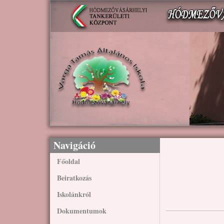
Ugrás a tartalomra
Navigáció
Főoldal
Beiratkozás
Iskolánkról
Dokumentumok