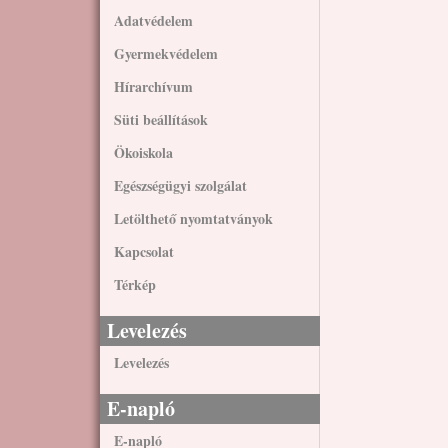
Adatvédelem
Gyermekvédelem
Hírarchívum
Süti beállítások
Ökoiskola
Egészségügyi szolgálat
Letölthető nyomtatványok
Kapcsolat
Térkép
Levelezés
Levelezés
E-napló
E-napló