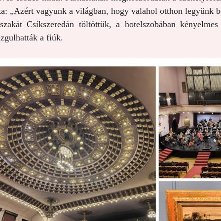
tta: „Azért vagyunk a világban, hogy valahol otthon legyünk 
szakát Csíkszeredán töltöttük, a hotelszobában kényelm
zgulhatták a fiúk.