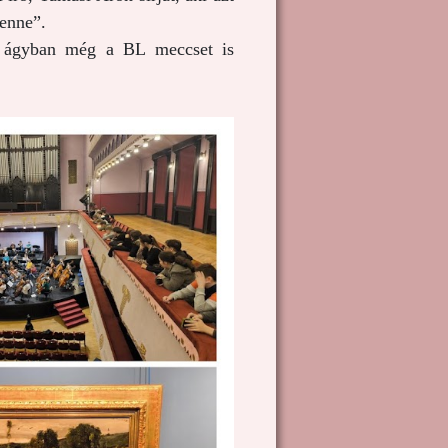
benne”.
es ágyban még a BL meccset is