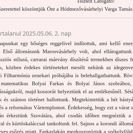
Tisztelt Látogató!
zeretettel köszöntjük Önt a Hódmezővásárhelyi Varga Tamás 
rtalanul 2025.05.06. 2. nap
apunkat egy bőséges reggelivel indítottuk, ami kellő energi
. Első állomásunk Marosvásárhely volt, ahol ellátogattun
ssziós stílusú, carrarai márvány díszítésű termekben díszes 
nk, közben érdekes történeteket mesélt nekünk az idegenve
i Filharmónia zenekari próbájába is belehallgathattunk. Rövi
 matematikus Bolyai Farkas és Bolyai János szobrához, 
sságukról, majd koszorút helyeztünk el az emlékműnél. Sétá
nk és számos történet hallottunk. Megtekintettük a hét básty
 és a református Vártemplomot. Érdekesség, hogy ezt a várat s
án érkeztünk Szovátára, ahol csodás időben megnéztük a 
al és kürtöskaláccsal tankoltunk fel. Sajnos a korondi állomá
eves esőzés miatt. Farkaslakán megkoszorúztuk a székelyföldi 