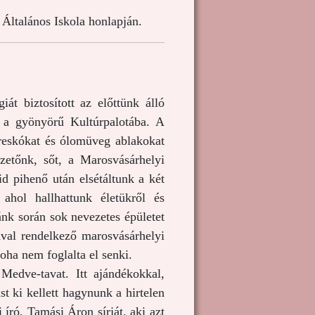
Általános Iskola honlapján.
át biztosított az előttünk álló
k a gyönyörű Kultúrpalotába. A
freskókat és ólomüveg ablakokat
zetőnk, sőt, a Marosvásárhelyi
d pihenő után elsétáltunk a két
ahol hallhattunk életükről és
nk során sok nevezetes épületet
ával rendelkező marosvásárhelyi
oha nem foglalta el senki.
Medve-tavat. Itt ajándékokkal,
st ki kellett hagynunk a hirtelen
író, Tamási Áron sírját, aki azt