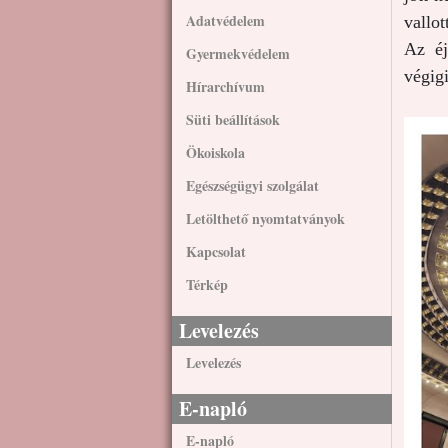
Adatvédelem
vallo
Az éj
Gyermekvédelem
végigi
Hírarchívum
Süti beállítások
Ökoiskola
Egészségügyi szolgálat
Letölthető nyomtatványok
Kapcsolat
Térkép
Levelezés
Levelezés
E-napló
E-napló