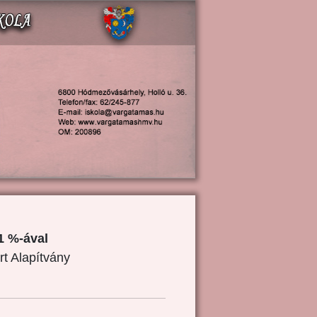
1 %-ával
rt Alapítvány