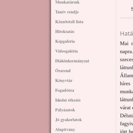
Munkatársak
S
Tanév rendje
Közzétételi lista
Hitoktatás
Hatá
Képgaléria
Mai n
Videogaléria
napra
szece
Diákönkormányzat
láttu
Órarend
Állam
Könyvtár
híres
Fogadóóra
munká
láttu
Iskolai étkezés
várat
Pályázatok
Délut
Jó gyakorlatok
fagyiv
Alapítvány
jött h