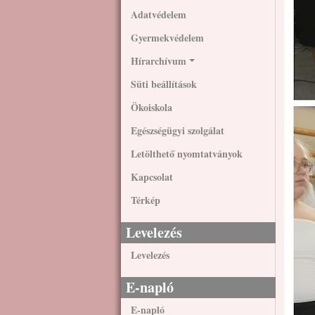
Adatvédelem
Gyermekvédelem
Hírarchívum
Süti beállítások
Ökoiskola
Egészségügyi szolgálat
Letölthető nyomtatványok
Kapcsolat
Térkép
Levelezés
Levelezés
E-napló
E-napló