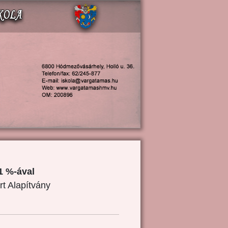
1 %-ával
rt Alapítvány