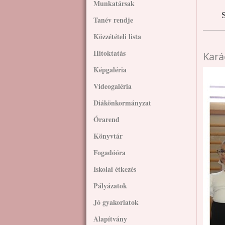
Munkatársak
S
Tanév rendje
Közzétételi lista
Hitoktatás
Kará
Képgaléria
Videogaléria
Diákönkormányzat
Órarend
Könyvtár
Fogadóóra
Iskolai étkezés
Pályázatok
Jó gyakorlatok
Alapítvány