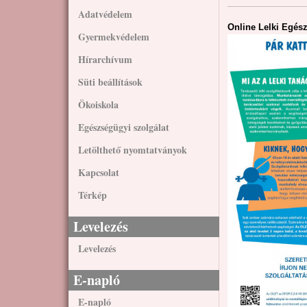
Adatvédelem
Online Lelki Egés
Gyermekvédelem
Hírarchívum
Süti beállítások
Ökoiskola
Egészségügyi szolgálat
Letölthető nyomtatványok
Kapcsolat
Térkép
Levelezés
Levelezés
E-napló
E-napló