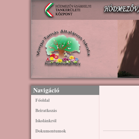
Ugrás a tartalomra
Navigáció
Főoldal
Beiratkozás
Iskolánkról
Dokumentumok