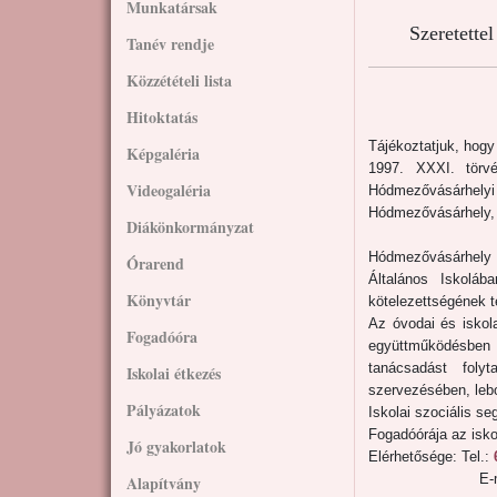
Munkatársak
Szeretette
Tanév rendje
Közzétételi lista
Hitoktatás
Tájékoztatjuk, hog
Képgaléria
1997. XXXI. törv
Videogaléria
Hódmezővásárhelyi 
Hódmezővásárhely, A
Diákönkormányzat
Hódmezővásárhely 
Órarend
Általános Iskoláb
Könyvtár
kötelezettségének t
Az óvodai és iskola
Fogadóóra
együttműködésben v
tanácsadást folyt
Iskolai étkezés
szervezésében, leb
Pályázatok
Iskolai szociális seg
Fogadóórája az isk
Jó gyakorlatok
Elérhetősége: Tel.:
E-
Alapítvány