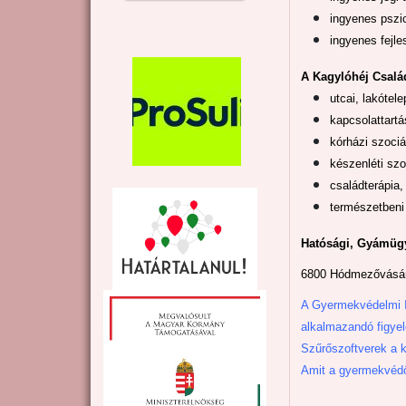
ingyenes pszi
ingyenes fejle
A Kagylóhéj Család
utcai, lakótele
kapcsolattartá
kórházi szociá
készenléti szo
családterápia,
természetbeni 
Hatósági, Gyámügy
6800 Hódmezővásárh
A Gyermekvédelmi In
alkalmazandó figyel
Szűrőszoftverek a k
Amit a gyermekvédő