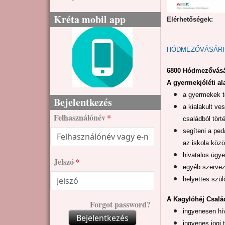
Kréta mobil app
Elérhetőségek:
HÓDMEZŐVÁSÁRHE
6800 Hódmezővásár
A gyermekjóléti al
a gyermekek te
Bejelentkezés
a kialakult v
Felhasználónév
családból tör
segíteni a pe
az iskola közö
hivatalos ügye
Jelszó
egyéb szervezé
helyettes szül
A Kagylóhéj Család
Forgot password?
ingyenesen hí
Bejelentkezés
ingyenes jogi